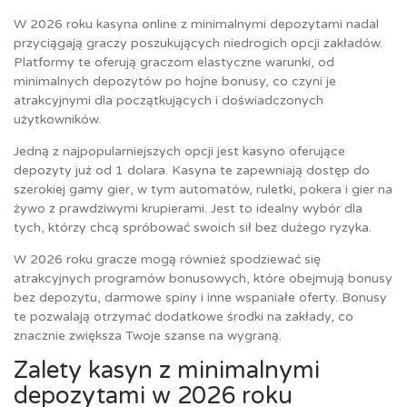
W 2026 roku kasyna online z minimalnymi depozytami nadal
przyciągają graczy poszukujących niedrogich opcji zakładów.
Platformy te oferują graczom elastyczne warunki, od
minimalnych depozytów po hojne bonusy, co czyni je
atrakcyjnymi dla początkujących i doświadczonych
użytkowników.
Jedną z najpopularniejszych opcji jest kasyno oferujące
depozyty już od 1 dolara. Kasyna te zapewniają dostęp do
szerokiej gamy gier, w tym automatów, ruletki, pokera i gier na
żywo z prawdziwymi krupierami. Jest to idealny wybór dla
tych, którzy chcą spróbować swoich sił bez dużego ryzyka.
W 2026 roku gracze mogą również spodziewać się
atrakcyjnych programów bonusowych, które obejmują bonusy
bez depozytu, darmowe spiny i inne wspaniałe oferty. Bonusy
te pozwalają otrzymać dodatkowe środki na zakłady, co
znacznie zwiększa Twoje szanse na wygraną.
Zalety kasyn z minimalnymi
depozytami w 2026 roku