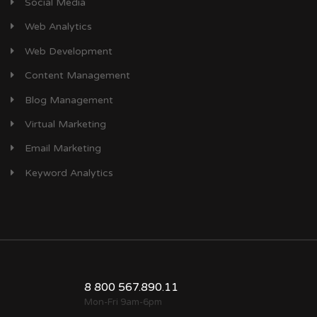
Social Media
Web Analytics
Web Development
Content Management
Blog Management
Virtual Marketing
Email Marketing
Keyword Analytics
8 800 567.890.11
Mon-Fri 9am-6pm