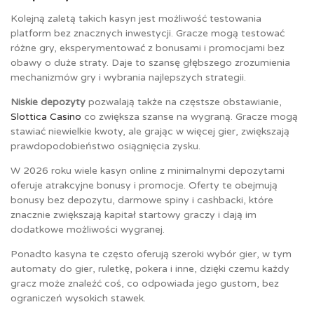
Kolejną zaletą takich kasyn jest możliwość testowania
platform bez znacznych inwestycji. Gracze mogą testować
różne gry, eksperymentować z bonusami i promocjami bez
obawy o duże straty. Daje to szansę głębszego zrozumienia
mechanizmów gry i wybrania najlepszych strategii.
Niskie depozyty
pozwalają także na częstsze obstawianie,
Slottica Casino
co zwiększa szanse na wygraną. Gracze mogą
stawiać niewielkie kwoty, ale grając w więcej gier, zwiększają
prawdopodobieństwo osiągnięcia zysku.
W 2026 roku wiele kasyn online z minimalnymi depozytami
oferuje atrakcyjne bonusy i promocje. Oferty te obejmują
bonusy bez depozytu, darmowe spiny i cashbacki, które
znacznie zwiększają kapitał startowy graczy i dają im
dodatkowe możliwości wygranej.
Ponadto kasyna te często oferują szeroki wybór gier, w tym
automaty do gier, ruletkę, pokera i inne, dzięki czemu każdy
gracz może znaleźć coś, co odpowiada jego gustom, bez
ograniczeń wysokich stawek.