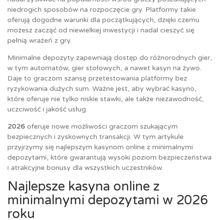
niedrogich sposobów na rozpoczęcie gry. Platformy takie
oferują dogodne warunki dla początkujących, dzięki czemu
możesz zacząć od niewielkiej inwestycji i nadal cieszyć się
pełnią wrażeń z gry.
Minimalne depozyty zapewniają dostęp do różnorodnych gier,
w tym automatów, gier stołowych, a nawet kasyn na żywo.
Daje to graczom szansę przetestowania platformy bez
ryzykowania dużych sum. Ważne jest, aby wybrać kasyno,
które oferuje nie tylko niskie stawki, ale także niezawodność,
uczciwość i jakość usług.
2026
oferuje nowe możliwości graczom szukającym
bezpiecznych i zyskownych transakcji. W tym artykule
przyjrzymy się najlepszym kasynom online z minimalnymi
depozytami, które gwarantują wysoki poziom bezpieczeństwa
i atrakcyjne bonusy dla wszystkich uczestników.
Najlepsze kasyna online z
minimalnymi depozytami w 2026
roku