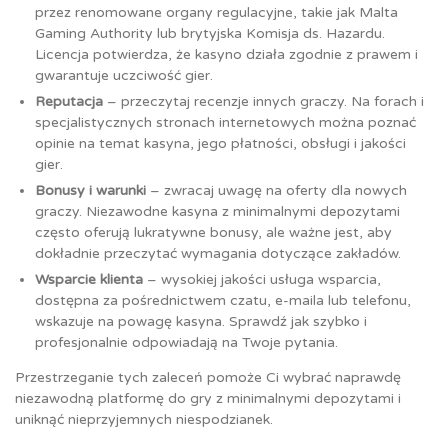
przez renomowane organy regulacyjne, takie jak Malta
Gaming Authority lub brytyjska Komisja ds. Hazardu.
Licencja potwierdza, że ​​kasyno działa zgodnie z prawem i
gwarantuje uczciwość gier.
Reputacja
– przeczytaj recenzje innych graczy. Na forach i
specjalistycznych stronach internetowych można poznać
opinie na temat kasyna, jego płatności, obsługi i jakości
gier.
Bonusy i warunki
– zwracaj uwagę na oferty dla nowych
graczy. Niezawodne kasyna z minimalnymi depozytami
często oferują lukratywne bonusy, ale ważne jest, aby
dokładnie przeczytać wymagania dotyczące zakładów.
Wsparcie klienta
– wysokiej jakości usługa wsparcia,
dostępna za pośrednictwem czatu, e-maila lub telefonu,
wskazuje na powagę kasyna. Sprawdź jak szybko i
profesjonalnie odpowiadają na Twoje pytania.
Przestrzeganie tych zaleceń pomoże Ci wybrać naprawdę
niezawodną platformę do gry z minimalnymi depozytami i
uniknąć nieprzyjemnych niespodzianek.