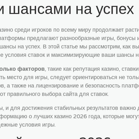
 шансами на успех
зино среди игроков по всему миру продолжает раст
атформы предлагают разнообразные игры, бонусы и а
шансы на успех. В этой статье мы рассмотрим, как в
 условия ставок и максимизирующие ваши шансы н
олько факторов
, такие как репутация казино, став
ь место для игры, следует ориентироваться не тольк
в, а также на лицензирование и безопасность платф
и от правильного выбора сайта для ставок.
ы, и для достижения стабильных результатов важно
формацию о лучших казино 2026 года, которые могу
дежные условия игры.