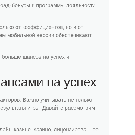
лоад-бонусы и программы лояльности
олько от коэффициентов, но и от
ием мобильной версии обеспечивают
 больше шансов на успех и
шансами на успех
акторов. Важно учитывать не только
результаты игры. Давайте рассмотрим
лайн-казино. Казино, лицензированное