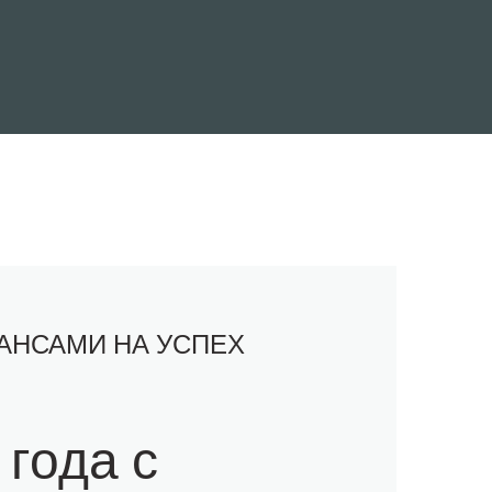
АНСАМИ НА УСПЕХ
года с