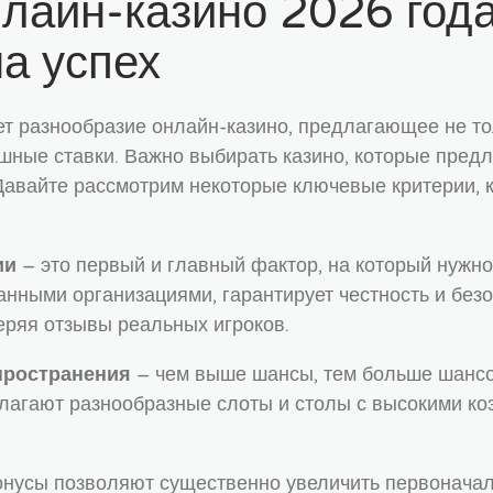
лайн-казино 2026 года
а успех
ет разнообразие онлайн-казино, предлагающее не то
ные ставки. Важно выбирать казино, которые предл
 Давайте рассмотрим некоторые ключевые критерии,
ии
– это первый и главный фактор, на который нужно
нными организациями, гарантирует честность и безо
еряя отзывы реальных игроков.
пространения
– чем выше шансы, тем больше шансов
лагают разнообразные слоты и столы с высокими ко
нусы позволяют существенно увеличить первоначал