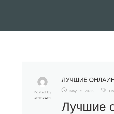
ЛУЧШИЕ ОНЛАЙН
May 15, 2026
Ho
Posted by
aminawm
Лучшие о