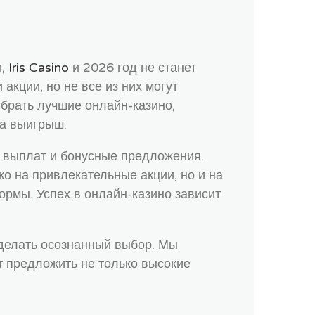
и,
Iris Casino
и 2026 год не станет
кции, но не все из них могут
ыбрать лучшие онлайн-казино,
а выигрыш.
ки выплат и бонусные предложения.
о на привлекательные акции, но и на
ормы. Успех в онлайн-казино зависит
 делать осознанный выбор. Мы
т предложить не только высокие