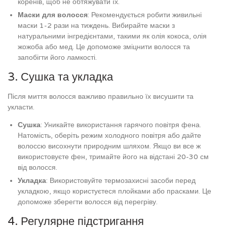
коренів, щоб не обтяжувати їх.
Маски для волосся
: Рекомендується робити живильні
маски 1-2 рази на тиждень. Вибирайте маски з
натуральними інгредієнтами, такими як олія кокоса, олія
жожоба або мед. Це допоможе зміцнити волосся та
запобігти його ламкості.
3. Сушка та укладка
Після миття волосся важливо правильно їх висушити та
укласти.
Сушка
: Уникайте використання гарячого повітря фена.
Натомість, оберіть режим холодного повітря або дайте
волоссю висохнути природним шляхом. Якщо ви все ж
використовуєте фен, тримайте його на відстані 20-30 см
від волосся.
Укладка
: Використовуйте термозахисні засоби перед
укладкою, якщо користуєтеся плойками або прасками. Це
допоможе зберегти волосся від перегріву.
4. Регулярне підстригання