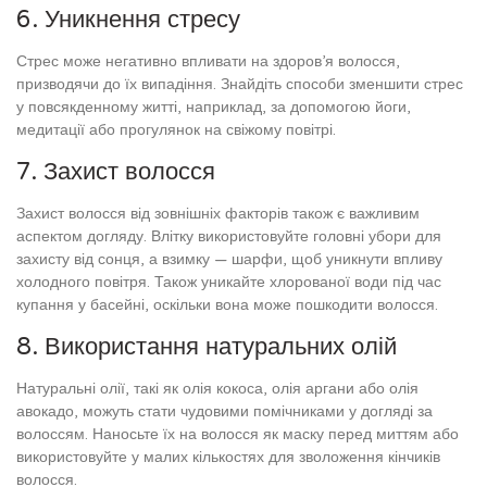
6. Уникнення стресу
Стрес може негативно впливати на здоров’я волосся,
призводячи до їх випадіння. Знайдіть способи зменшити стрес
у повсякденному житті, наприклад, за допомогою йоги,
медитації або прогулянок на свіжому повітрі.
7. Захист волосся
Захист волосся від зовнішніх факторів також є важливим
аспектом догляду. Влітку використовуйте головні убори для
захисту від сонця, а взимку — шарфи, щоб уникнути впливу
холодного повітря. Також уникайте хлорованої води під час
купання у басейні, оскільки вона може пошкодити волосся.
8. Використання натуральних олій
Натуральні олії, такі як олія кокоса, олія аргани або олія
авокадо, можуть стати чудовими помічниками у догляді за
волоссям. Наносьте їх на волосся як маску перед миттям або
використовуйте у малих кількостях для зволоження кінчиків
волосся.