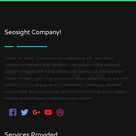
Seosight Company!
Qolor sit amet, consectetuer adipiscing elit, sed diam
nonummy nibham liber tempor cum soluta nobis eleifend
option congue nihil uarta decima et quinta. Ut wisi enim ad
minim veniam, quis nostrud exerci tation ullamcorper suscipit
lobortis nisl ut aliquip ex ea commodo consequat eleifend
option nihil. Investigationes demonstraverunt lectores legere
me lius quod ii legunt saepius parum claram.
Services Provided