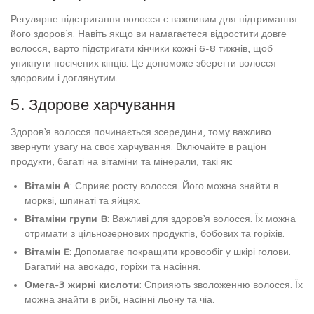
Регулярне підстригання волосся є важливим для підтримання
його здоров’я. Навіть якщо ви намагаєтеся відростити довге
волосся, варто підстригати кінчики кожні 6-8 тижнів, щоб
уникнути посічених кінців. Це допоможе зберегти волосся
здоровим і доглянутим.
5. Здорове харчування
Здоров’я волосся починається зсередини, тому важливо
звернути увагу на своє харчування. Включайте в раціон
продукти, багаті на вітаміни та мінерали, такі як:
Вітамін А
: Сприяє росту волосся. Його можна знайти в
моркві, шпинаті та яйцях.
Вітаміни групи B
: Важливі для здоров’я волосся. Їх можна
отримати з цільнозернових продуктів, бобових та горіхів.
Вітамін E
: Допомагає покращити кровообіг у шкірі голови.
Багатий на авокадо, горіхи та насіння.
Омега-3 жирні кислоти
: Сприяють зволоженню волосся. Їх
можна знайти в рибі, насінні льону та чіа.