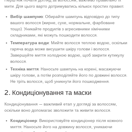
Перш ніж почати догляд за волоссям, важливо правильно їх
мити. Для цього варто дотримуватись кількох простих правил:
Вибір шампуню
: Обирайте шампунь відповідно до типу
вашого волосся (жирне, сухе, нормальне, фарбоване
тощо). Уникайте продуктів з агресивними хімічними
складниками, які можуть пошкодити волосся.
Температура води
: Мийте волосся теплою водою, оскільки
гаряча вода може висушити шкіру голови і волосся.
Завершуйте миття холодною водою, щоб закрити кутикулу
волосся.
Техніка миття
: Наносьте шампунь на корені, масажуючи
шкіру голови, а потім розподіляйте його по довжині волосся.
Не тріть волосся, щоб уникнути його пошкодження.
2. Кондиціонування та маски
Кондиціонування — важливий етап у догляді за волоссям,
оскільки воно допомагає зволожити та живити волосся.
Кондиціонер
: Використовуйте кондиціонер після кожного
миття. Наносьте його на довжину волосся, уникаючи