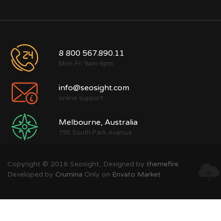
8 800 567.890.11
Mon-Fri 9am-6pm
info@seosight.com
online support
Melbourne, Australia
795 South Park Avenue
Copyright © 2016 Seosight, Designed by
themefire
Developed by
Crumina
Only on
Envato Market