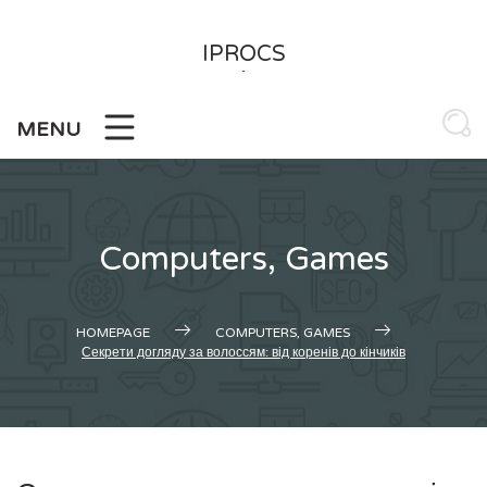
Skip
to
IPROCS
content
-
MENU
Computers, Games
HOMEPAGE
COMPUTERS, GAMES
Секрети догляду за волоссям: від коренів до кінчиків