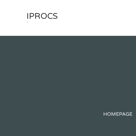
Skip
to
IPROCS
content
-
HOMEPAGE