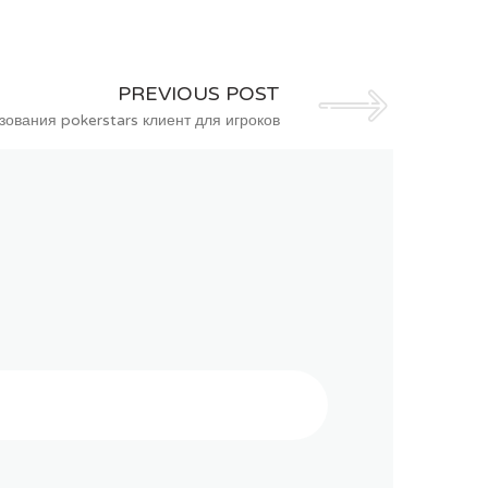
PREVIOUS POST
ования pokerstars клиент для игроков