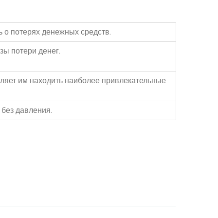
ь о потерях денежных средств.
зы потери денег.
оляет им находить наиболее привлекательные
 без давления.