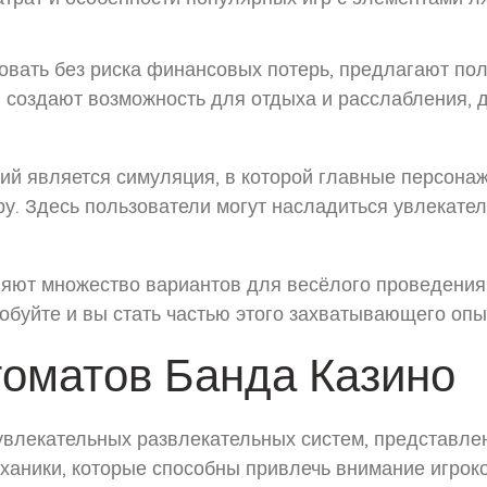
овать без риска финансовых потерь, предлагают пол
ы создают возможность для отдыха и расслабления,
ний является симуляция, в которой главные персон
у. Здесь пользователи могут насладиться увлекате
яют множество вариантов для весёлого проведения
робуйте и вы стать частью этого захватывающего опы
томатов Банда Казино
увлекательных развлекательных систем, представлен
аники, которые способны привлечь внимание игроков