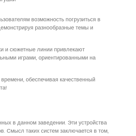
ьзователям возможность погрузиться в
 демонстрируя разнообразные темы и
ажи и сюжетные линии привлекают
льными играми, ориентированными на
 времени, обеспечивая качественный
та!
ных в данном заведении. Эти устройства
. Смысл таких систем заключается в том,