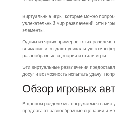
Виртуальные игры, которые можно попроб
увлекательный мир развлечений. Эти игр
элементы.
Одним из ярких примеров таких развлече
внимание и создают уникальную атмосфер
разнообразные сценарии и стили игры.
Эти виртуальные развлечения предоставл
досуг и возможность испытать удачу. Поп
Обзор игровых ав
В данном разделе мы погружаемся в мир 
предлагают разнообразные сценарии и мех