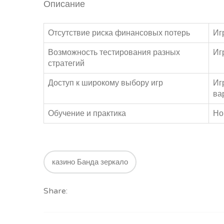
Описание
Отсутствие риска финансовых потерь
Иг
Возможность тестирования разных
Иг
стратегий
Доступ к широкому выбору игр
Иг
ва
Обучение и практика
Но
казино Банда зеркало
Share: