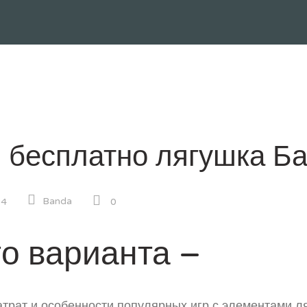
 бесплатно лягушка Ба
Banda
24
0
го варианта –
трат и особенности популярных игр с элементами л