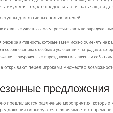
тимул для тех, кто предпочитает играть чаще и до
оступны для активных пользователей:
 активные участники могут рассчитывать на определенные
 очков за активность, которые затем можно обменять на р
 в соревнованиях с особыми условиями и наградами, котор
жения, приуроченные к праздникам или важным событиям,
вие открывают перед игроками множество возможност
езонные предложения 
рно предлагаются различные мероприятия, которые м
предложения варьируются в зависимости от времени 