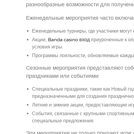
разнообразные возможности для получен
Еженедельные мероприятия часто включаю
Еженедельные турниры, где участники могут 
Акции,
Banda casino вход
приуроченные к оп
условия игры.
Программы лояльности, обновляемые каждый
Сезонные мероприятия представляют собо
праздниками или событиями:
Специальные праздники, такие как Новый го
предназначенными для создания праздничн
Летние и зимние акции, предоставляющие иг
События, связанные с крупными спортивным
специальные предложения.
Эти мероприятия не только придают игре