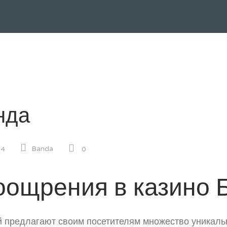
нда
Banda
24
0
оощрения в казино 
 предлагают своим посетителям множество уникаль