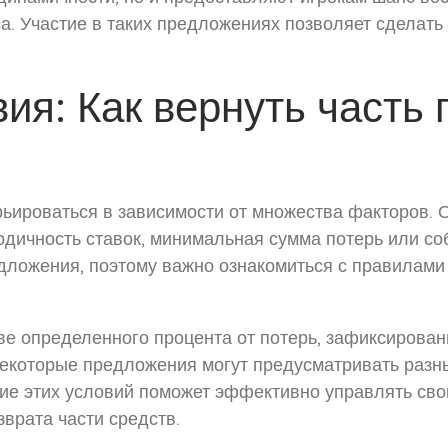
а. Участие в таких предложениях позволяет сделат
вия: Как вернуть часть
рьироваться в зависимости от множества факторов.
одичность ставок, минимальная сумма потерь или с
едложения, поэтому важно ознакомиться с правилами 
ве определенного процента от потерь, зафиксирован
 некоторые предложения могут предусматривать разн
ние этих условий поможет эффективно управлять св
врата части средств.