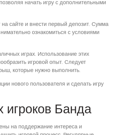
 позволяя начать игру с дополнительными
на сайте и внести первый депозит. Сумма
внимательно ознакомиться с условиями
личных играх. Использование этих
ообразить игровой опыт. Следует
грыш, которые нужно выполнить.
ии нового пользователя и сделать игру
х игроков Банда
ены на поддержание интереса и
учшить игровой процесс. Регулярные