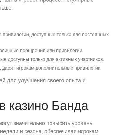
льше.
 привилегии, доступные только для постоянных
азличные поощрения или привилегии.
ые доступны только для активных участников.
 дарят игрокам дополнительные привилегии.
ей для улучшения своего опыта и
в казино Банда
огут значительно повысить уровень
недели и сезона, обеспечивая игрокам