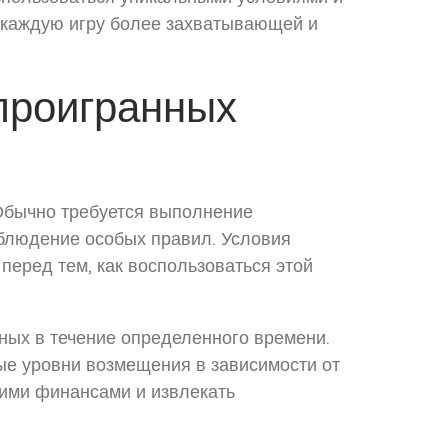
ь каждую игру более захватывающей и
 проигранных
 Обычно требуется выполнение
облюдение особых правил. Условия
перед тем, как воспользоваться этой
ных в течение определенного времени.
ые уровни возмещения в зависимости от
оими финансами и извлекать