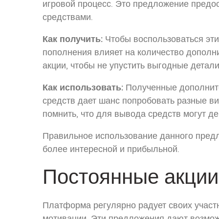
игровой процесс. Это предложение предос
средствами.
Как получить:
Чтобы воспользоваться эти
пополнения влияет на количество дополн
акции, чтобы не упустить выгодные детали
Как использовать:
Полученные дополните
средств дает шанс попробовать разные в
помнить, что для вывода средств могут д
Правильное использование данного предл
более интересной и прибыльной.
Постоянные акции
Платформа регулярно радует своих участ
мотивации. Эти предложения дают возмож