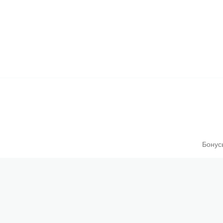
Бонус