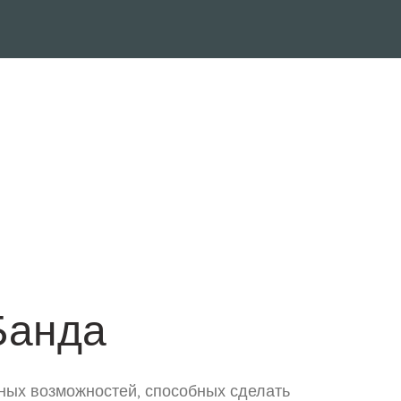
Банда
ных возможностей, способных сделать