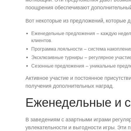
поощрения обеспечивают дополнительный с
Вот некоторые из предложений, которые д
Еженедельные предложения – каждую неделю
клиентов.
Программа лояльности – система накопления
Эксклюзивные турниры – регулярное участие
Сезонные предложения – уникальные предло
Активное участие и постоянное присутст
получения дополнительных наград.
Еженедельные и с
В заведениям с азартными играми регуля
увлекательности и выгодности игры. Эти 