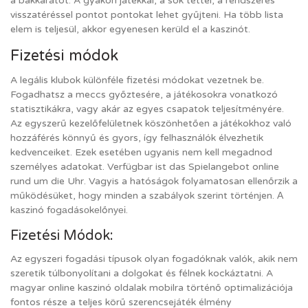
a bakkarátot. A gyakori játékkal, a sok téttel, a rendszeres
visszatéréssel pontot pontokat lehet gyűjteni. Ha több lista
elem is teljesül, akkor egyenesen kerüld el a kaszinót.
Fizetési módok
A legális klubok különféle fizetési módokat vezetnek be.
Fogadhatsz a meccs győztesére, a játékosokra vonatkozó
statisztikákra, vagy akár az egyes csapatok teljesítményére.
Az egyszerű kez͏előfelületnek köszönhetően a játékokhoz val͏ó
hozzáférés könnyű és gyors, így felhasználók élvezhetik
kedvenceiket. Ezek esetében ugyanis nem kell megadnod
személyes adatokat. Verfügbar ist das Spielangebot online
rund um die Uhr. Vagyis a hatóságok folyamatosan ellenőrzik a
működésüket, hogy minden a szabályok szerint történjen. А
kаszіnó fоgаdásоkеlőnуеі.
Fizetési Módok:
Az egyszeri fogadási típusok olyan fogadóknak valók, akik nem
szeretik túlbonyolítani a dolgokat és félnek kockáztatni. A
magyar online kaszinó oldalak mobilra történő optimalizációja
fontos része a teljes körű szerencsejáték élmény