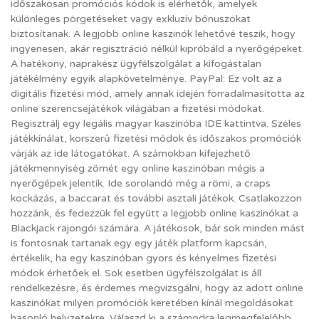
időszakosan promóciós kódok is elérhetők, amelyek
különleges pörgetéseket vagy exkluzív bónuszokat
biztosítanak. A legjobb online kaszinók lehetővé teszik, hogy
ingyenesen, akár regisztráció nélkül kipróbáld a nyerőgépeket.
A hatékony, naprakész ügyfélszolgálat a kifogástalan
játékélmény egyik alapkövetelménye. PayPal: Ez volt az a
digitális fizetési mód, amely annak idején forradalmasította az
online szerencsejátékok világában a fizetési módokat.
Regisztrálj egy legális magyar kaszinóba IDE kattintva. Széles
játékkínálat, korszerű fizetési módok és időszakos promóciók
várják az ide látogatókat. A számokban kifejezhető
játékmennyiség zömét egy online kaszinóban mégis a
nyerőgépek jelentik. Ide sorolandó még a römi, a craps
kockázás, a baccarat és további asztali játékok. Csatlakozzon
hozzánk, és fedezzük fel együtt a legjobb online kaszinókat a
Blackjack rajongói számára. A játékosok, bár sok minden mást
is fontosnak tartanak egy egy játék platform kapcsán,
értékelik, ha egy kaszinóban gyors és kényelmes fizetési
módok érhetőek el. Sok esetben ügyfélszolgálat is áll
rendelkezésre, és érdemes megvizsgálni, hogy az adott online
kaszinókat milyen promóciók keretében kínál megoldásokat
hasonló helyzetekre. Válaszd ki a számodra legmegfelelőbb