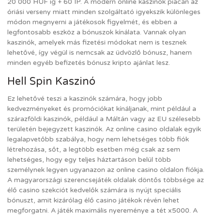
20 000 HUF ig + 60 IP. A modern online kaszinók piacán az
óriási verseny miatt minden szolgáltató igyekszik különleges
módon megnyerni a játékosok figyelmét, és ebben a
legfontosabb eszköz a bónuszok kínálata. Vannak olyan
kaszinók, amelyek más fizetési módokat nem is tesznek
lehetővé, így végül is nemcsak az üdvözlő bónusz, hanem
minden egyéb befizetés bónusz kripto ajánlat lesz.
Hell Spin Kaszinó
Ez lehetővé teszi a kaszinók számára, hogy jobb
kedvezményeket és promóciókat kínáljanak, mint például a
szárazföldi kaszinók, például a Máltán vagy az EU szélesebb
területén bejegyzett kaszinók. Az online casino oldalak egyik
legalapvetőbb szabálya, hogy nem lehetséges több fiók
létrehozása, sőt, a legtöbb esetben még csak az sem
lehetséges, hogy egy teljes háztartáson belül több
személynek legyen ugyanazon az online casino oldalon fiókja.
A magyarországi szerencsejáték oldalak döntős többsége az
élő casino szekciót kedvelők számára is nyújt speciális
bónuszt, amit kizárólag élő casino játékok révén lehet
megforgatni. A játék maximális nyereménye a tét x5000. A