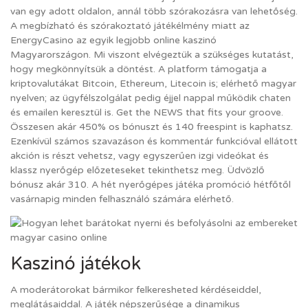
van egy adott oldalon, annál több szórakozásra van lehetőség.
A megbízható és szórakoztató játékélmény miatt az
EnergyCasino az egyik legjobb online kaszinó
Magyarországon. Mi viszont elvégeztük a szükséges kutatást,
hogy megkönnyítsük a döntést. A platform támogatja a
kriptovalutákat Bitcoin, Ethereum, Litecoin is; elérhető magyar
nyelven; az ügyfélszolgálat pedig éjjel nappal működik chaten
és emailen keresztül is. Get the NEWS that fits your groove.
Összesen akár 450% os bónuszt és 140 freespint is kaphatsz.
Ezenkívül számos szavazáson és kommentár funkcióval ellátott
akción is részt vehetsz, vagy egyszerűen izgi videókat és
klassz nyerőgép előzeteseket tekinthetsz meg. Üdvözlő
bónusz akár 310. A hét nyerőgépes játéka promóció hétfőtől
vasárnapig minden felhasználó számára elérhető.
Kaszinó játékok
A moderátorokat bármikor felkeresheted kérdéseiddel,
meglátásaiddal. A játék népszerűsége a dinamikus