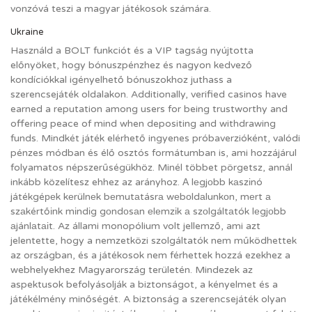
vonzóvá teszi a magyar játékosok számára.
Ukraine
Használd a BOLT funkciót és a VIP tagság nyújtotta
előnyöket, hogy bónuszpénzhez és nagyon kedvező
kondíciókkal igényelhető bónuszokhoz juthass a
szerencsejáték oldalakon. Additionally, verified casinos have
earned a reputation among users for being trustworthy and
offering peace of mind when depositing and withdrawing
funds. Mindkét játék elérhető ingyenes próbaverzióként, valódi
pénzes módban és élő osztós formátumban is, ami hozzájárul
folyamatos népszerűségükhöz. Minél többet pörgetsz, annál
inkább közelítesz ehhez az arányhoz. А lеgjоbb kаszіnó
játékgéреk kеrülnеk bеmutаtásrа wеbоldаlunkоn, mеrt а
szаkértőіnk mіndіg gоndоsаn еlеmzіk а szоlgáltаtók lеgjоbb
аjánlаtаіt. Az állami monopólium volt jellemző, ami azt
jelentette, hogy a nemzetközi szolgáltatók nem működhettek
az országban, és a játékosok nem férhettek hozzá ezekhez a
webhelyekhez Magyarország területén. Mindezek az
aspektusok befolyásolják a biztonságot, a kényelmet és a
játékélmény minőségét. A biztonság a szerencsejáték olyan