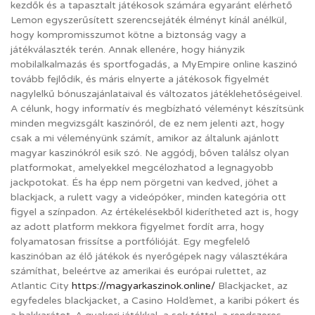
kezdők és a tapasztalt játékosok számára egyaránt elérhető
Lemon egyszerűsített szerencsejáték élményt kínál anélkül,
hogy kompromisszumot kötne a biztonság vagy a
játékválaszték terén. Annak ellenére, hogy hiányzik
mobilalkalmazás és sportfogadás, a MyEmpire online kaszinó
tovább fejlődik, és máris elnyerte a játékosok figyelmét
nagylelkű bónuszajánlataival és változatos játéklehetőségeivel.
A célunk, hogy informatív és megbízható véleményt készítsünk
minden megvizsgált kaszinóról, de ez nem jelenti azt, hogy
csak a mi véleményünk számít, amikor az általunk ajánlott
magyar kaszinókról esik szó. Ne aggódj, bőven találsz olyan
platformokat, amelyekkel megcélozhatod a legnagyobb
jackpotokat. És ha épp nem pörgetni van kedved, jöhet a
blackjack, a rulett vagy a videópóker, minden kategória ott
figyel a színpadon. Az értékelésekből kiderítheted azt is, hogy
az adott platform mekkora figyelmet fordít arra, hogy
folyamatosan frissítse a portfólióját. Egy megfelelő
kaszinóban az élő játékok és nyerőgépek nagy választékára
számíthat, beleértve az amerikai és európai rulettet, az
Atlantic City
https://magyarkaszinok.online/
Blackjacket, az
egyfedeles blackjacket, a Casino Hold’emet, a karibi pókert és