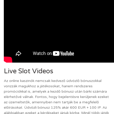
Live Slot Videos
Az online kaszinók nemcsak kedvező üdvözlő bónuszokkal
vonzzák magukhoz a játékosokat, hanem rendszeres
promóciókkal is, amelyek a kezdő bónusz után bárki számára
elérhetővé válnak. Fontos, hogy bejelentésre kerüljenek ezeket
az üzemeltetők, amennyiben nem tartják be a megfelelő
előírásokat. Üdvözli bónusz 125% akár 600 EUR + 100 IP. Az
alábbiakban ezeket a kérdéseket járjuk körbe. Minél több játék