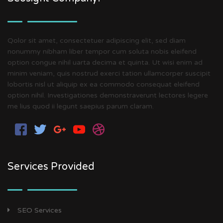
Qolor sit amet, consectetuer adipiscing elit, sed diam
nonummy nibham liber tempor cum soluta nobis eleifend
option congue nihil uarta decima et quinta. Ut wisi enim ad
minim veniam, quis nostrud exerci tation ullamcorper suscipit
lobortis nisl ut aliquip ex ea commodo consequat eleifend
option nihil. Investigationes demonstraverunt lectores legere
me lius quod ii legunt saepius parum claram.
Services Provided
SEO Services