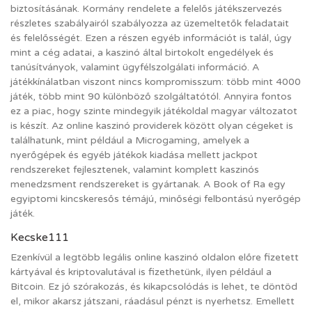
biztosításának. Kormány rendelete a felelős játékszervezés
részletes szabályairól szabályozza az üzemeltetők feladatait
és felelősségét. Ezen a részen egyéb információt is talál, úgy
mint a cég adatai, a kaszinó által birtokolt engedélyek és
tanúsítványok, valamint ügyfélszolgálati információ. A
játékkínálatban viszont nincs kompromisszum: több mint 4000
játék, több mint 90 különböző szolgáltatótól. Annyira fontos
ez a piac, hogy szinte mindegyik játékoldal magyar változatot
is készít. Az online kaszinó providerek között olyan cégeket is
találhatunk, mint például a Microgaming, amelyek a
nyerőgépek és egyéb játékok kiadása mellett jackpot
rendszereket fejlesztenek, valamint komplett kaszinós
menedzsment rendszereket is gyártanak. A Book of Ra egy
egyiptomi kincskeresős témájú, minőségi felbontású nyerőgép
játék.
Kecske111
Ezenkívül a legtöbb legális online kaszinó oldalon előre fizetett
kártyával és kriptovalutával is fizethetünk, ilyen például a
Bitcoin. Ez jó szórakozás, és kikapcsolódás is lehet, te döntöd
el, mikor akarsz játszani, ráadásul pénzt is nyerhetsz. Emellett