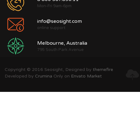
Mon-Fri 9am-6pm
info@seosight.com
online support
Melbourne, Australia
795 South Park Avenue
Copyright © 2016 Seosight, Designed by
themefire
Developed by
Crumina
Only on
Envato Market