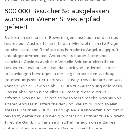
an. Hier ist es wichtig, zwei Bereiche zu unterscheiden.
800 000 Besucher So ausgelassen
wurde am Wiener Silvesterpfad
gefeiert
Sie können sich unsere Bewertungen anschauen und so das
beste neue Casinos für sich finden. Hier stellt sich die Frage,
ob eine staatliche Behörde das komplette Angebot geprüft
und abgenommen hat. Andererseits haben ältere und
etablierte Casinos auch ihre Vorteile. Wir empfehlen Ihnen
besonders Deal or No Deal Blackjack von Endemol Games.
Auszahlungen benötigen in der Regel etwa einen Werktag
Bearbeitungszeit. Per EcoPayz, Trustly, Paysafecard und Visa
können Spieler Gewinne ab 10 Euro zur Auszahlung anfordern.
Das ist aber noch nicht alles. Du hast in diesem Artikel
erfahren, was neue Casinos so besonders macht, was sie von
älteren Anbietern unterscheidet und warum du dort spielen
solltest. Mehr als 2’000 Casino Spiele. Casinoseiten sind dafür
bekannt, gerne mal ein wenig bunter und schriller zu sein. Wenn
ihr echte Gambling Fans seid, solltet ihr euch diese Games
unbedingt einmal anschauen. Das noch recht junge