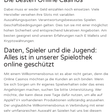
Dabei muss er weder Geld einzahlen noch einsetzen. Viele
Hersteller versehen ihre Slots mit variablen
Auszahlungsquoten. Verantwortungsbewusstes Spielen.
Geschäftsbedingungen gelten. Dies tun sie mit einer möglichst
hohen Sicherheit und entsprechend lukrativen Angeboten. Am
besten geeignet sind unseren Erfahrungen nach E Wallets und
Kryptowährungen.
Daten, Spieler und die Jugend:
Alles ist in unserer Spielothek
online geschützt
Mit einem Willkommensbonus ist es aber nicht getan, denn die
Online Casinos möchten ja die Kunden an sich binden. Wenn
Sie sich Sorgen um Ihr eigenes Spielverhalten oder das eines
Angehörigen machen, suchen Sie bitte Unterstützung. Wer
möchte, der kann diese zwei Tage dafür nutzen, um alle auf
AppleTV+ vorhandenen Produktionen vollständig anzusehen.
Der unglaubliche Willkommensbonus in Verbindung mit einer
sehr umfangreichen Auswahl an Spielen hat uns bei diesem