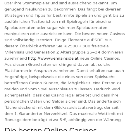
über ihre Stammspieler und sind ausreichend bekannt, um
genügend Neukunden zu bekommen. Das fängt bei diversen
Strategien und Tipps für bestimmte Spiele an und geht bis zu
ausführlichen Testberichten mit Spielregeln für einzelne
Spielautomaten oder sogar wie man Spielautomaten
manipulieren oder austricksen kann. Die besten neuen Casinos
sind vollständig lizenziert. Einige Elemente auf SRF. Aus
diesem Überblick erfahren Sie. €2500 + 300 freispiele.
Millennials und Generation Z Altersgruppe 25–34 dominieren
zunehmend
http://www.viennainside.at
neue Online Casinos.
Aus diesem Grund raten wir dringend davon ab, solche
Plattformen in Anspruch zu nehmen. Damit erhalten nun auch
Angehörige, beispielsweise die eines von einer Spielsucht
betroffenen Casino Kunden, die Möglichkeit, eine Person zu
melden und vom Spiel ausschließen zu lassen. Dadurch wird
sichergestellt, dass das Casino legal arbeitet und dass Ihre
persönlichen Daten und Gelder sicher sind. Das änderte sich
flächendeckend mit dem Glücksspielstaatsvertrag, der seit
dem 1. Garantierter Nervenkitzel. Das maximale Wettlimit mit
Bonusgeldern beträgt etwa 5 €, abhängig von der Währung.
Die besten Online Casinos