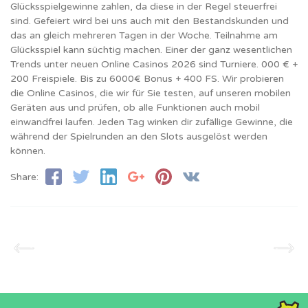
Glücksspielgewinne zahlen, da diese in der Regel steuerfrei
sind. Gefeiert wird bei uns auch mit den Bestandskunden und
das an gleich mehreren Tagen in der Woche. Teilnahme am
Glücksspiel kann süchtig machen. Einer der ganz wesentlichen
Trends unter neuen Online Casinos 2026 sind Turniere. 000 € +
200 Freispiele. Bis zu 6000€ Bonus + 400 FS. Wir probieren
die Online Casinos, die wir für Sie testen, auf unseren mobilen
Geräten aus und prüfen, ob alle Funktionen auch mobil
einwandfrei laufen. Jeden Tag winken dir zufällige Gewinne, die
während der Spielrunden an den Slots ausgelöst werden
können.
Share: