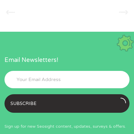
Email Newsletters!
SUBSCRIBE
Sign up for new Seosight content, updates, surveys & offers.