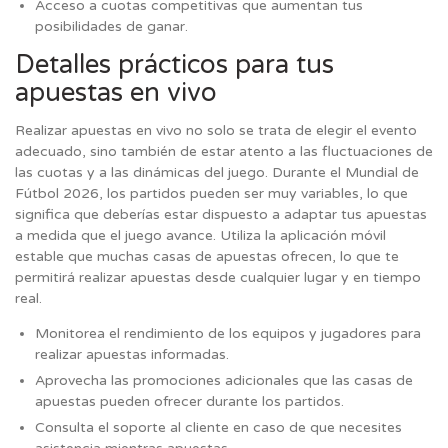
Acceso a cuotas competitivas que aumentan tus
posibilidades de ganar.
Detalles prácticos para tus
apuestas en vivo
Realizar apuestas en vivo no solo se trata de elegir el evento
adecuado, sino también de estar atento a las fluctuaciones de
las cuotas y a las dinámicas del juego. Durante el Mundial de
Fútbol 2026, los partidos pueden ser muy variables, lo que
significa que deberías estar dispuesto a adaptar tus apuestas
a medida que el juego avance. Utiliza la aplicación móvil
estable que muchas casas de apuestas ofrecen, lo que te
permitirá realizar apuestas desde cualquier lugar y en tiempo
real.
Monitorea el rendimiento de los equipos y jugadores para
realizar apuestas informadas.
Aprovecha las promociones adicionales que las casas de
apuestas pueden ofrecer durante los partidos.
Consulta el soporte al cliente en caso de que necesites