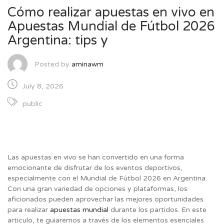
Cómo realizar apuestas en vivo en
Apuestas Mundial de Fútbol 2026
Argentina: tips y
Posted by
aminawm
July 8, 2026
public
Las apuestas en vivo se han convertido en una forma
emocionante de disfrutar de los eventos deportivos,
especialmente con el Mundial de Fútbol 2026 en Argentina.
Con una gran variedad de opciones y plataformas, los
aficionados pueden aprovechar las mejores oportunidades
para realizar
apuestas mundial
durante los partidos. En este
artículo, te guiaremos a través de los elementos esenciales