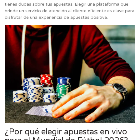
tienes dudas sobre tus apuestas. Elegir una plataforma que
brinde un servicio de atención al cliente eficiente es clave para
disfrutar de una experiencia de apuestas positiva.
¿Por qué elegir apuestas en vivo